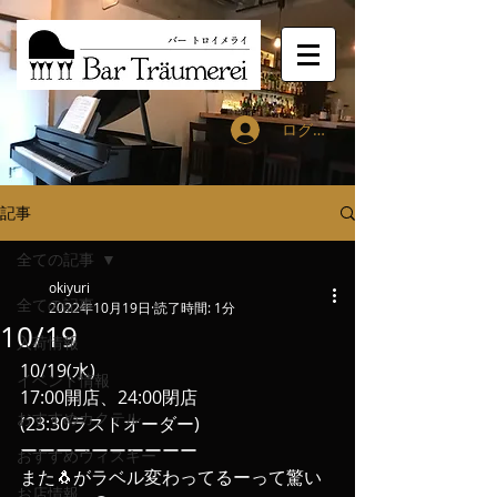
ログイン
記事
全ての記事
okiyuri
全ての記事
2022年10月19日
読了時間: 1分
10/19
入荷情報
10/19(水)
イベント情報
17:00開店、24:00閉店
おすすめカクテル
(23:30ラストオーダー)
ーーーーーーーーーー
おすすめウィスキー
また🐧がラベル変わってるーって驚い
お店情報