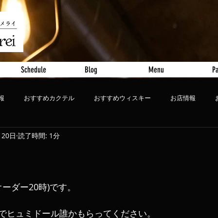
Schedule
Blog
Menu
Pa
報
おすすめカクテル
おすすめウィスキー
お店情報
月20日
読了時間: 1分
ート
おすすめビール
オーダー20時)です。
でヒュミドール誰かもらってください。