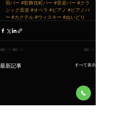
宿バー
#歌舞伎町バー
#音楽バー
#クラ
シック音楽
#オペラ
#ピアノ
#ピアノバ
ー
#カクテル
#ウィスキー
#ぬいどり
最新記事
すべて表示