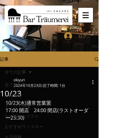
ログイン
記事
全ての記事
okiyuri
全ての記事
2024年10月23日
読了時間: 1分
10/23
入荷情報
10/23(水)通常営業🈺
イベント情報
17:00 開店　24:00 閉店(ラストオーダ
おすすめカクテル
ー23:30)
おすすめウィスキー
お店情報