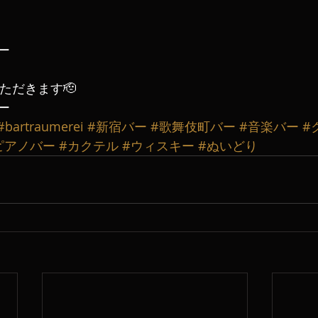
ー
いただきます🫡
ー
#bartraumerei
#新宿バー
#歌舞伎町バー
#音楽バー
#
ピアノバー
#カクテル
#ウィスキー
#ぬいどり