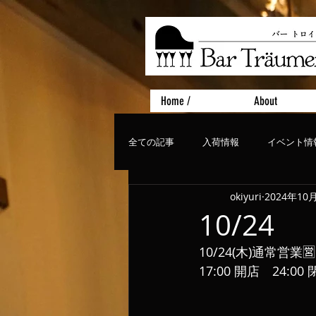
Home /
About
全ての記事
入荷情報
イベント情
okiyuri
2024年10
おすすめフード
ライブ、コンサ
10/24
10/24(木)通常営業🈺
17:00 開店　24:0