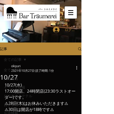
ログイン
記事
全ての記事
okiyuri
全ての記事
2021年10月27日
読了時間: 1分
10/27
入荷情報
10/27(水)
イベント情報
17:00開店、24時閉店(23:30ラストオー
おすすめカクテル
ダー)です。
⚠️28日(木)はお休みいただきます⚠️
おすすめウィスキー
⚠️30日は開店が18時です⚠️
お店情報