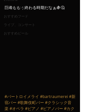
巨峰ももぅ終わる時期だなぁ🍇🤔
おすすめワイン
おすすめフード
ライブ、コンサート
おすすめビール
#バートロイメライ
#bartraumerei
#新
宿バー
#歌舞伎町バー
#クラシック音
楽
#オペラ
#ピアノ
#ピアノバー
#カク