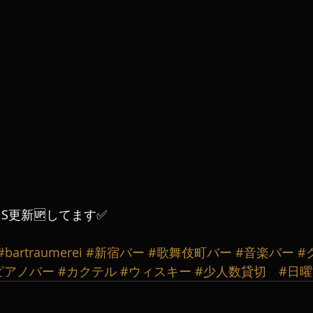
S更新🆙してます✅
#bartraumerei
#新宿バー
#歌舞伎町バー
#音楽バー
#
ピアノバー
#カクテル
#ウィスキー
#少人数貸切
#日