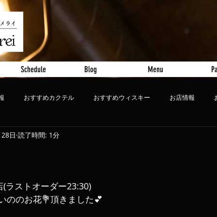
Schedule
Blog
Menu
Pa
報
おすすめカクテル
おすすめウィスキー
お店情報
月28日
読了時間: 1分
ート
おすすめビール
店(ラストオーダー23:30)
いののお花💐頂きました💕