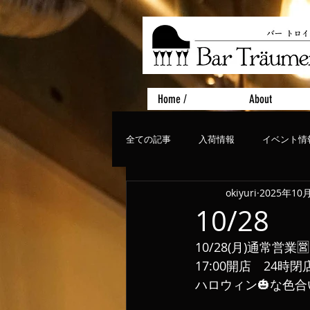
Home /
About
全ての記事
入荷情報
イベント情
okiyuri
2025年10
おすすめフード
ライブ、コンサ
10/28
10/28(月)通常営業🈺
17:00開店　24時閉
ハロウィン🎃な色合