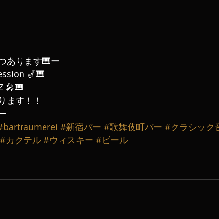
つあります🎹ー
ession 🎷🎹
 🎤🎹
ります！！
ー
#bartraumerei
#新宿バー
#歌舞伎町バー
#クラシック
#カクテル
#ウィスキー
#ビール