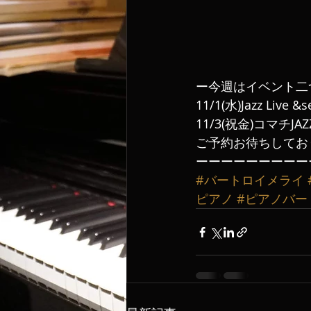
ー今週はイベント二
11/1(水)Jazz Live &s
11/3(祝金)コマチJAZZ
ご予約お待ちしてお
ーーーーーーーーー
#バートロイメライ
ピアノ
#ピアノバー