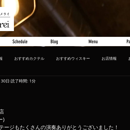
Schedule
Blog
Menu
Pa
報
おすすめカクテル
おすすめウィスキー
お店情報
月30日
読了時間: 1分
ート
おすすめビール
閉店
ー)
テージもたくさんの演奏ありがとうございました！