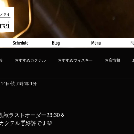
Schedule
Blog
Menu
Pa
報
おすすめカクテル
おすすめウィスキー
お店情報
月14日
読了時間: 1分
ート
おすすめビール
0 閉店(ラストオーダー23:30🐧
クテル🍸好評です🩷