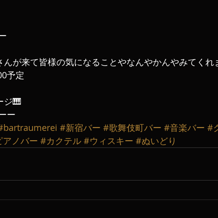
ー
iCAさんが来て皆様の気になることやなんやかんやみてくれます
:00予定
ージ🎹
ーー
#bartraumerei
#新宿バー
#歌舞伎町バー
#音楽バー
#
ピアノバー
#カクテル
#ウィスキー
#ぬいどり