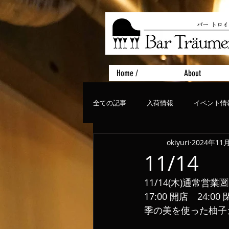
Home /
About
全ての記事
入荷情報
イベント情
okiyuri
2024年11
おすすめフード
ライブ、コンサ
11/14
11/14(木)通常営業🈺
17:00 開店　24:0
季の美を使った柚子カ