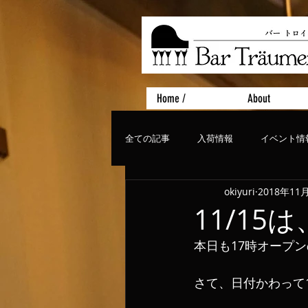
Home /
About
全ての記事
入荷情報
イベント情
okiyuri
2018年11
おすすめフード
ライブ、コンサ
11/15は
本日も17時オープ
さて、日付かわって