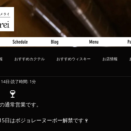
Schedule
Blog
Menu
Pa
報
おすすめカクテル
おすすめウィスキー
お店情報
月14日
読了時間: 1分
ート
おすすめビール
、🍷
ンの通常営業です。
15日はボジョレーヌーボー解禁です🍷