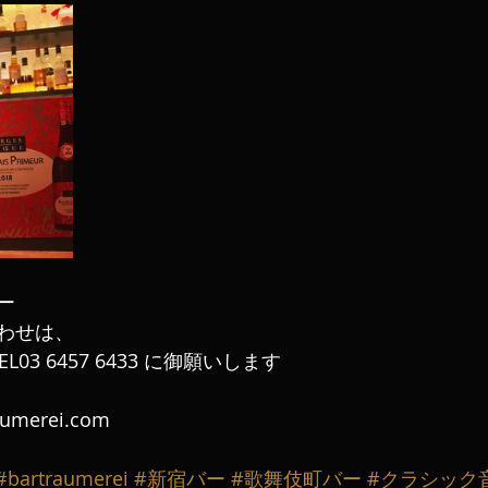
ー
わせは、
L03 6457 6433 に御願いします
aumerei.com
#bartraumerei
#新宿バー
#歌舞伎町バー
#クラシック