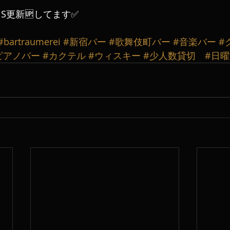
S更新🆙してます✅
#bartraumerei
#新宿バー
#歌舞伎町バー
#音楽バー
#
ピアノバー
#カクテル
#ウィスキー
#少人数貸切
#日