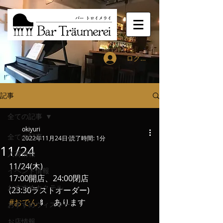
ログイン
記事
全ての記事
okiyuri
全ての記事
2022年11月24日
読了時間: 1分
11/24
入荷情報
11/24(木)
イベント情報
17:00開店、24:00閉店
おすすめカクテル
(23:30ラストオーダー)
#おでん
🍢　あります
おすすめウィスキー
お店情報