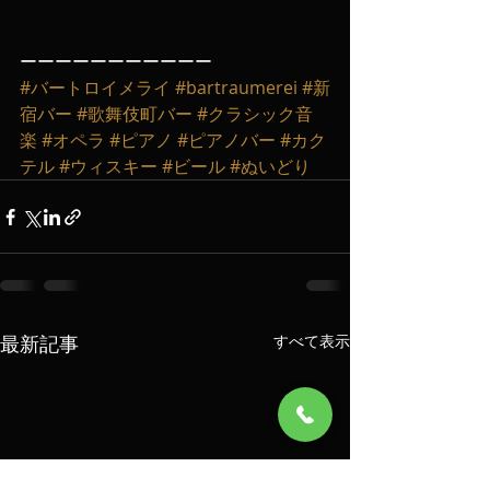
ーーーーーーーーーーー
#バートロイメライ
#bartraumerei
#新
宿バー
#歌舞伎町バー
#クラシック音
楽
#オペラ
#ピアノ
#ピアノバー
#カク
テル
#ウィスキー
#ビール
#ぬいどり
最新記事
すべて表示