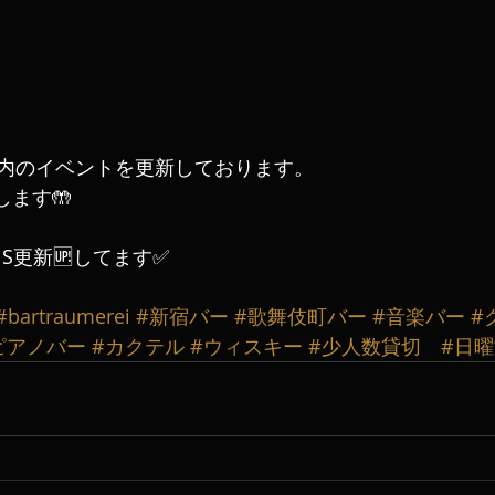
内のイベントを更新しております。
ます🤲
S更新🆙してます✅
#bartraumerei
#新宿バー
#歌舞伎町バー
#音楽バー
#
ピアノバー
#カクテル
#ウィスキー
#少人数貸切
#日