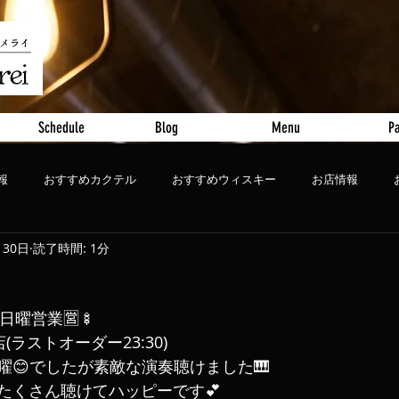
Schedule
Blog
Menu
Pa
報
おすすめカクテル
おすすめウィスキー
お店情報
月30日
読了時間: 1分
ート
おすすめビール
日曜営業🈺🍢
店(ラストオーダー23:30)
曜😊でしたが素敵な演奏聴けました🎹
たくさん聴けてハッピーです💕