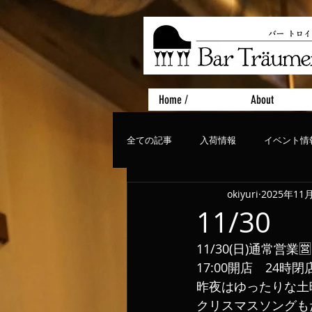
Home /
About
全ての記事
入荷情報
イベント情
okiyuri
2025年11
おすすめフード
ライブ、コンサ
11/30
11/30(日)通常営業
17:00開店　24時閉
昨夜はゆったりな土
クリスマスソングも