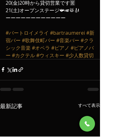
20(金)20時から貸切営業です🈺
21(土)オープンステージ📯🎺🥁🎻
ーーーーーーーーーーーー
#バートロイメライ
#bartraumerei
#新
宿バー
#歌舞伎町バー
#音楽バー
#クラ
シック音楽
#オペラ
#ピアノ
#ピアノバ
ー
#カクテル
#ウィスキー
#少人数貸切
最新記事
すべて表示