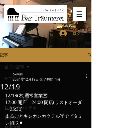
ログイン
記事
全ての記事
okiyuri
全ての記事
2024年12月19日
読了時間: 1分
12/19
入荷情報
12/19(木)通常営業🈺
イベント情報
17:00 開店　24:00 閉店(ラストオーダ
おすすめカクテル
ー23:30)
まるごとキンカンカクテル🍸でビタミ
おすすめウィスキー
ン摂取🌟
お店情報