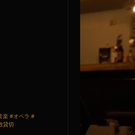
音楽
#オペラ
#
数貸切