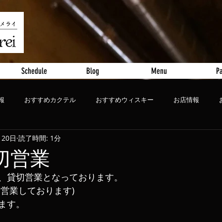
Schedule
Blog
Menu
Pa
報
おすすめカクテル
おすすめウィスキー
お店情報
月20日
読了時間: 1分
ート
おすすめビール
貸切営業
:30、貸切営業となっております。
常営業しております)
ます。