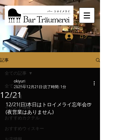
ログイン
記事
全ての記事
okiyuri
全ての記事
2025年12月21日
読了時間: 1分
12/21
入荷情報
12/21(日)本日はトロイメライ忘年会🍺
イベント情報
(夜営業はありません)
おすすめカクテル
おすすめウィスキー
お店情報