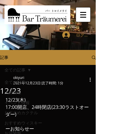
ログイン
記事
全ての記事
okiyuri
全ての記事
2021年12月23日
読了時間: 1分
12/23
入荷情報
12/23(木)
イベント情報
17:00開店、24時閉店(23:30ラストオー
おすすめカクテル
ダー)
おすすめウィスキー
ーお知らせー
お店情報