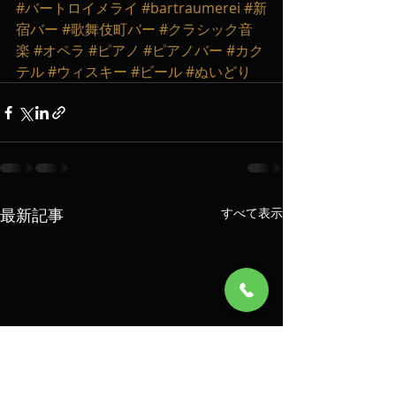
#バートロイメライ
#bartraumerei
#新
宿バー
#歌舞伎町バー
#クラシック音
楽
#オペラ
#ピアノ
#ピアノバー
#カク
テル
#ウィスキー
#ビール
#ぬいどり
最新記事
すべて表示