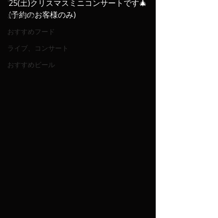
25(土)クリスマスミニコンサートです🎄
(予約のお客様のみ)
おすすめワイン
おすすめフード
ライブ、コンサート
おすすめビール