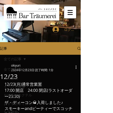
ログイン
記事
全ての記事
okiyuri
全ての記事
2024年12月23日
読了時間: 1分
12/23
入荷情報
12/23(月)通常営業🈺
イベント情報
17:00 開店　24:00 閉店(ラストオーダ
おすすめカクテル
ー23:30)
ザ・ディーコン🥃入荷しました♪
おすすめウィスキー
スモーキーandピーティーでスコッチ
お店情報