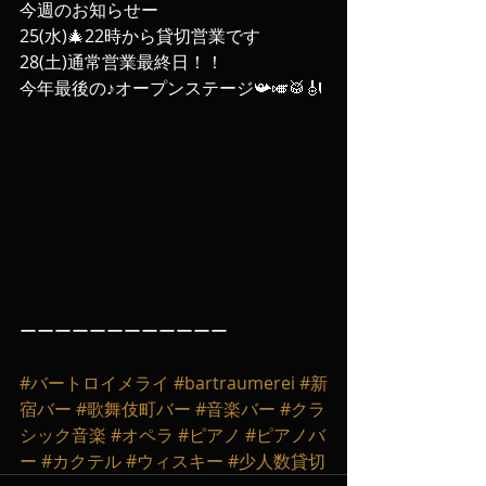
今週のお知らせー
25(水)🎄22時から貸切営業です
28(土)通常営業最終日！！
今年最後の♪オープンステージ📯🎺🥁🎻
ーーーーーーーーーーーー
#バートロイメライ
#bartraumerei
#新
宿バー
#歌舞伎町バー
#音楽バー
#クラ
シック音楽
#オペラ
#ピアノ
#ピアノバ
ー
#カクテル
#ウィスキー
#少人数貸切