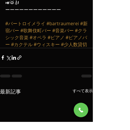
🎺🥁🎻
ーーーーーーーーーーーー
#バートロイメライ
#bartraumerei
#新
宿バー
#歌舞伎町バー
#音楽バー
#クラ
シック音楽
#オペラ
#ピアノ
#ピアノバ
ー
#カクテル
#ウィスキー
#少人数貸切
最新記事
すべて表示