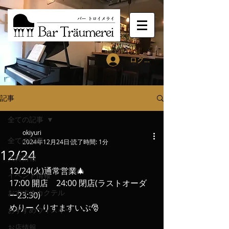
ログイン
記事
全ての記事
okiyuri
全ての記事
2024年12月24日
読了時間: 1分
12/24
入荷情報
12/24(火)通常営業🎄
イベント情報
17:00 開店　24:00 閉店(ラストオーダ
おすすめカクテル
ー23:30)
めりーくりすますいぶ🎅
おすすめウィスキー
お店情報