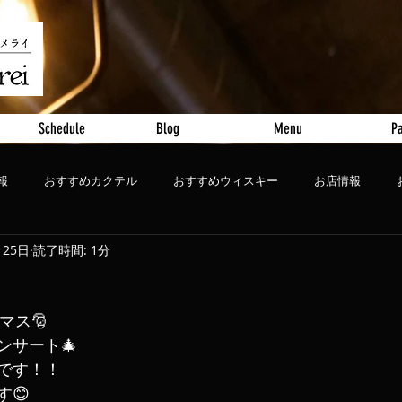
Schedule
Blog
Menu
Pa
報
おすすめカクテル
おすすめウィスキー
お店情報
月25日
読了時間: 1分
ート
おすすめビール
リマス🎅
ンサート🎄
です！！
😊