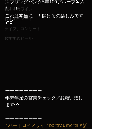
スプリングバンク5年100プルーフ🥃入
荷！！
おすすめワイン
これは本当に！！開けるの楽しみです
おすすめフード
💕😆
ライブ、コンサート
おすすめビール
ーーーーーーーー
年末年始の営業チェック✅お願い致し
ます🤲
ーーーーーーーー
#バートロイメライ
#bartraumerei
#新