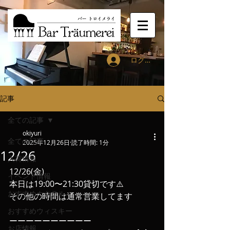
ログイン
記事
全ての記事
okiyuri
全ての記事
2025年12月26日
読了時間: 1分
12/26
入荷情報
12/26(金)
イベント情報
本日は19:00〜21:30貸切です⚠️
おすすめカクテル
その他の時間は通常営業してます
おすすめウィスキー
ーーーーーーーーーー
お店情報