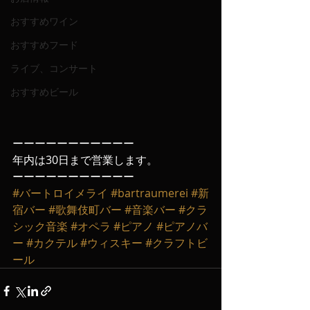
おすすめワイン
おすすめフード
ライブ、コンサート
おすすめビール
ーーーーーーーーーーー
年内は30日まで営業します。
ーーーーーーーーーーー
#バートロイメライ
#bartraumerei
#新
宿バー
#歌舞伎町バー
#音楽バー
#クラ
シック音楽
#オペラ
#ピアノ
#ピアノバ
ー
#カクテル
#ウィスキー
#クラフトビ
ール