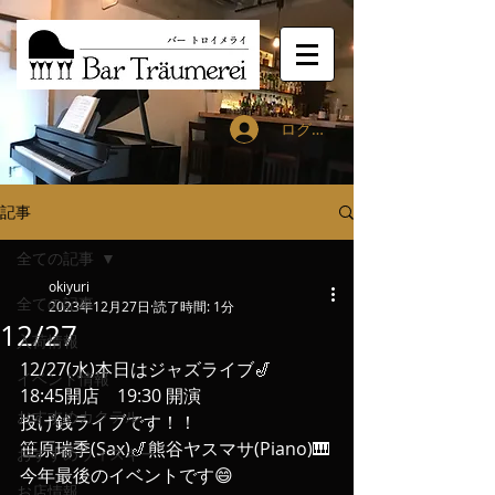
ログイン
記事
全ての記事
okiyuri
全ての記事
2023年12月27日
読了時間: 1分
12/27
入荷情報
12/27(水)本日はジャズライブ🎷
イベント情報
18:45開店　19:30 開演
おすすめカクテル
投げ銭ライブです！！
笹原瑞季(Sax)🎷熊谷ヤスマサ(Piano)🎹
おすすめウィスキー
今年最後のイベントです😄
お店情報