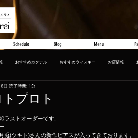
Schedule
Blog
Menu
Pa
報
おすすめカクテル
おすすめウィスキー
お店情報
18日
読了時間: 1分
ート
おすすめビール
プロトプロト
9:00ラストオーダーです。
ー
月兎(ツキト)さんの新作ピアスが入ってきております。