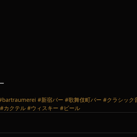
ー
#bartraumerei
#新宿バー
#歌舞伎町バー
#クラシック
#カクテル
#ウィスキー
#ビール