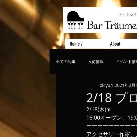
Home /
About
全ての記事
入荷情報
イベント情
okiyuri
2021年2月
おすすめフード
ライブ、コンサ
2/18 
2/18(木)☀️
16:00オープン、1
ーーーーーーーーー
アクセサリー作家、