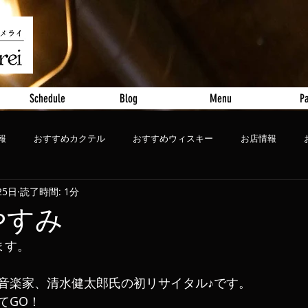
Schedule
Blog
Menu
Pa
報
おすすめカクテル
おすすめウィスキー
お店情報
25日
読了時間: 1分
ート
おすすめビール
おやすみ
きます。
音楽家、清水健太郎氏の初リサイタル♪です。
てGO！