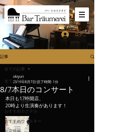
ログイン
記事
全ての記事
okiyuri
全ての記事
2019年8月7日
読了時間: 1分
8/7本日のコンサート
入荷情報
本日も17時開店、
イベント情報
20時より生演奏があります！
おすすめカクテル
おすすめウィスキー
お店情報