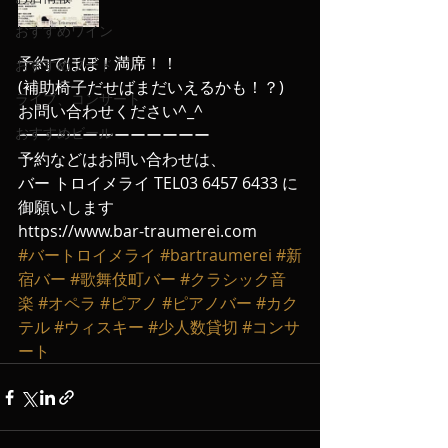
おすすめワイン
予約でほぼ！満席！！
おすすめフード
(補助椅子だせばまだいえるかも！？)
ライブ、コンサート
お問い合わせください^_^
おすすめビール
ーーーーーーーーーーーー
予約などはお問い合わせは、
バー トロイメライ TEL03 6457 6433 に
御願いします
https://www.bar-traumerei.com
#バートロイメライ
#bartraumerei
#新
宿バー
#歌舞伎町バー
#クラシック音
楽
#オペラ
#ピアノ
#ピアノバー
#カク
テル
#ウィスキー
#少人数貸切
#コンサ
ート