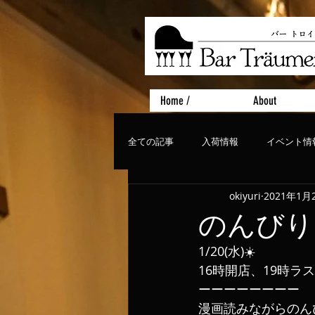
Home /
About
全ての記事
入荷情報
イベント情
okiyuri
2021年1月
おすすめフード
ライブ、コンサ
のんびり
1/20(水)☀️
16時開店、19時ラ
ーーーーーーーー
漫画読みながらのん