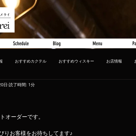
Schedule
Blog
Menu
Pa
報
おすすめカクテル
おすすめウィスキー
お店情報
20日
読了時間: 1分
ート
おすすめビール
ストオーダーです。
びりお客様をお待ちしてます♪