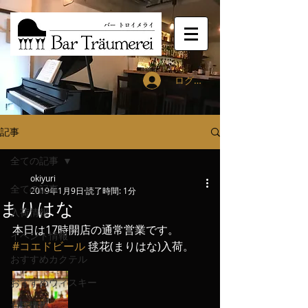
ログイン
記事
全ての記事
okiyuri
全ての記事
2019年1月9日
読了時間: 1分
まりはな
入荷情報
本日は17時開店の通常営業です。
イベント情報
#コエドビール
 毬花(まりはな)入荷。
おすすめカクテル
おすすめウィスキー
お店情報