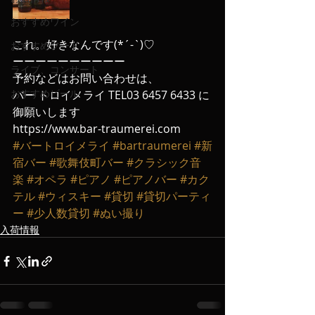
おすすめワイン
これ。好きなんです(*´-`)♡
おすすめフード
ーーーーーーーーーー
ライブ、コンサート
予約などはお問い合わせは、
おすすめビール
バー トロイメライ TEL03 6457 6433 に
御願いします
https://www.bar-traumerei.com
#バートロイメライ
#bartraumerei
#新
宿バー
#歌舞伎町バー
#クラシック音
楽
#オペラ
#ピアノ
#ピアノバー
#カク
テル
#ウィスキー
#貸切
#貸切パーティ
ー
#少人数貸切
#ぬい撮り
入荷情報