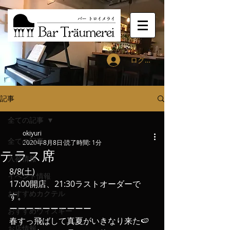
ログイン
記事
全ての記事
okiyuri
全ての記事
2020年8月8日
読了時間: 1分
テラス席
入荷情報
8/8(土)
イベント情報
17:00開店、21:30ラストオーダーで
おすすめカクテル
す。
ーーーーーーーーーー
おすすめウィスキー
春すっ飛ばして真夏がいきなり来た🍉
お店情報