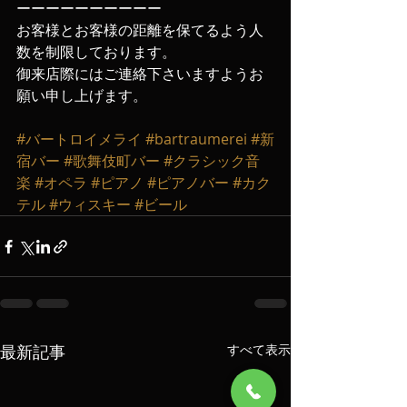
ーーーーーーーーーー
お客様とお客様の距離を保てるよう人
数を制限しております。
御来店際にはご連絡下さいますようお
願い申し上げます‬。
#バートロイメライ
#bartraumerei
#新
宿バー
#歌舞伎町バー
#クラシック音
楽
#オペラ
#ピアノ
#ピアノバー
#カク
テル
#ウィスキー
#ビール
最新記事
すべて表示