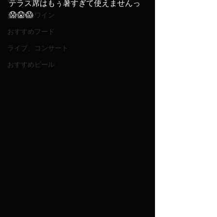
テラス席はもぅ暑すぎて使えませんっ
😱😱😱
おすすめワイン
おすすめフード
ライブ、コンサート
おすすめビール