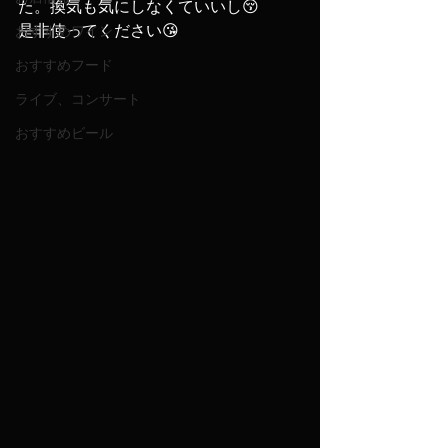
た。換気も気にしなくていいし😚
是非使ってください😘
おすすめワイン
おすすめフード
ライブ、コンサート
おすすめビール