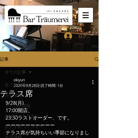
ログイン
記事
全ての記事
okiyuri
全ての記事
2020年9月28日
読了時間: 1分
テラス席
入荷情報
9/28(月)
イベント情報
17:00開店、
おすすめカクテル
23:30ラストオーダー、です。
ーーーーーーーーーー
おすすめウィスキー
テラス席が気持ちいい季節になりまし
お店情報