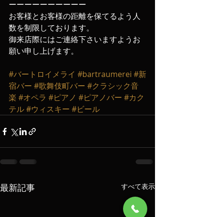
ーーーーーーーーーー
お客様とお客様の距離を保てるよう人
数を制限しております。
御来店際にはご連絡下さいますようお
願い申し上げます‬。
#バートロイメライ
#bartraumerei
#新
宿バー
#歌舞伎町バー
#クラシック音
楽
#オペラ
#ピアノ
#ピアノバー
#カク
テル
#ウィスキー
#ビール
最新記事
すべて表示