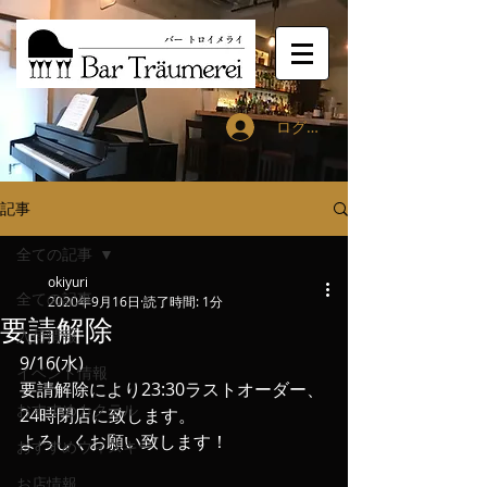
ログイン
記事
全ての記事
okiyuri
全ての記事
2020年9月16日
読了時間: 1分
要請解除
入荷情報
9/16(水)
イベント情報
要請解除により23:30ラストオーダー、
おすすめカクテル
24時閉店に致します。
よろしくお願い致します！
おすすめウィスキー
お店情報