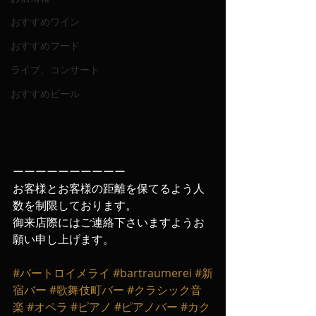
おすすめワイン
おすすめフード
ライブ、コンサート
おすすめビール
ーーーーーーーーーー
お客様とお客様の距離を保てるよう人
数を制限しております。
御来店際にはご連絡下さいますようお
願い申し上げます‬。
#バートロイメライ
#bartraumerei
#新
宿バー
#歌舞伎町バー
#クラシック音
楽
#オペラ
#ピアノ
#ピアノバー
#カク