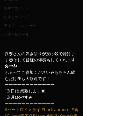
おすすめワイン
おすすめフード
ライブ、コンサート
おすすめビール
真奈さんの弾き語りが投げ銭で聴けま
す😃そして皆様の伴奏もしてくれます
🎤🎺🎻
ふるってご参加ください🎶もちろん飲
むだけ🍺も大歓迎です！
ーーーーーーーーーーーー
12(日)営業致します🈺
13(月)おやすみ
ーーーーーーーーーーーー
#バートロイメライ
#bartraumerei
#新
宿バー
#歌舞伎町バー
#音楽バー
#クラ