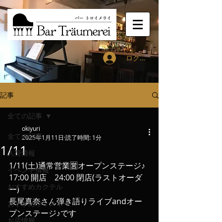
ログイン
記事
全ての記事
okiyuri
全ての記事
2025年1月11日
読了時間: 1分
1/11
入荷情報
1/11(土)通常営業🈺オープンステージ♪
イベント情報
17:00 開店　24:00 閉店(ラストオーダ
おすすめカクテル
ー)
長尾真奈さん弾き語りライブandオー
おすすめウィスキー
プンステージ♪です
お店情報