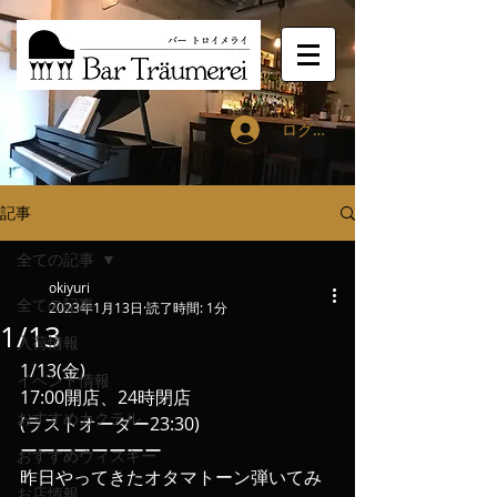
ログイン
記事
全ての記事
okiyuri
全ての記事
2023年1月13日
読了時間: 1分
1/13
入荷情報
1/13(金)
イベント情報
17:00開店、24時閉店
おすすめカクテル
(ラストオーダー23:30)
ーーーーーーーー
おすすめウィスキー
昨日やってきたオタマトーン弾いてみ
お店情報