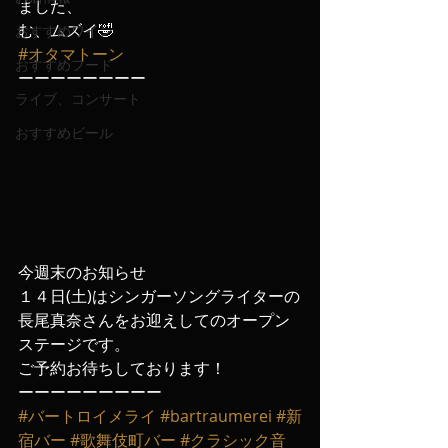
ました、
む、ムズイ🤣
おすすめワイン
#オタマトーン
おすすめフード
ーーーーーーーー
ライブ、コンサート
おすすめビール
今週末のお知らせ
１４日(土)はシンガーソングライターの
長尾真奈さんをお迎えしてのオープン
ステージです。
ご予約お待ちしております！
ーーーーーーーーー
#バートロイメライ
#bartraumerei
#新
宿バー
#歌舞伎町バー
#クラシック音