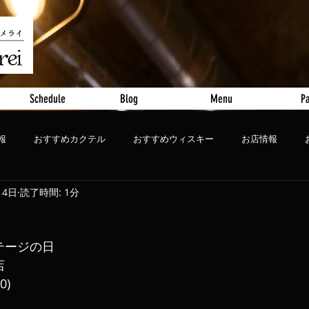
Schedule
Blog
Menu
Pa
報
おすすめカクテル
おすすめウィスキー
お店情報
14日
読了時間: 1分
ート
おすすめビール
ステージの日
店
0)