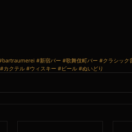
#bartraumerei
#新宿バー
#歌舞伎町バー
#クラシック
#カクテル
#ウィスキー
#ビール
#ぬいどり