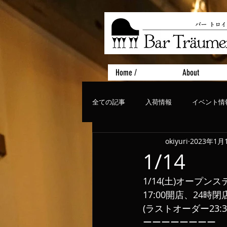
Home /
About
全ての記事
入荷情報
イベント情
okiyuri
2023年1月
おすすめフード
ライブ、コンサ
1/14
1/14(土)オープン
17:00開店、24時閉
(ラストオーダー23:3
ーーーーーーーー