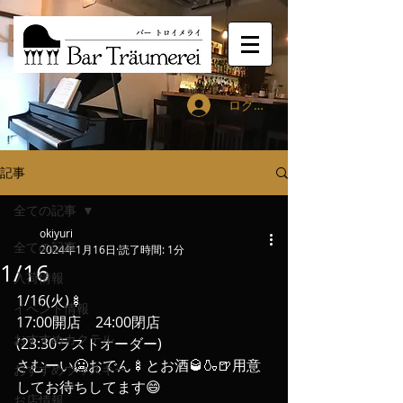
ログイン
記事
全ての記事
okiyuri
全ての記事
2024年1月16日
読了時間: 1分
1/16
入荷情報
1/16(火)🍢
イベント情報
17:00開店　24:00閉店
おすすめカクテル
(23:30ラストオーダー)
さむーい🥶おでん🍢とお酒🥃🍶🍺用意
おすすめウィスキー
してお待ちしてます😄
お店情報