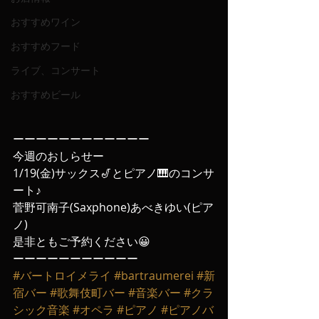
おすすめワイン
おすすめフード
ライブ、コンサート
おすすめビール
ーーーーーーーーーーーー
今週のおしらせー
1/19(金)サックス🎷とピアノ🎹のコンサ
ート♪
菅野可南子(Saxphone)あべきゆい(ピア
ノ)
是非ともご予約ください😀
ーーーーーーーーーーー
#バートロイメライ
#bartraumerei
#新
宿バー
#歌舞伎町バー
#音楽バー
#クラ
シック音楽
#オペラ
#ピアノ
#ピアノバ