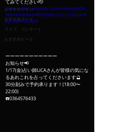
てみてください🫡
https://video.wixstatic.com/video/9dd19c_
おすすめワイン
2885deb8d0e646f3b0d0c212c2131a2a/36
おすすめフード
0p/mp4/file.mp4
ライブ、コンサート
おすすめビール
ーーーーーーーーーーー
お知らせ📢
1/17(金)占い師LiCAさんが皆様の気にな
るあれこれを占ってくださいます🔮
30分刻みで予約承ります！(18:00〜
22:00)
☎️0364576433