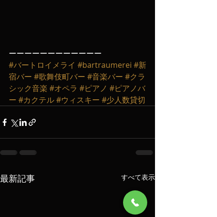
ーーーーーーーーーーーー
#バートロイメライ
#bartraumerei
#新
宿バー
#歌舞伎町バー
#音楽バー
#クラ
シック音楽
#オペラ
#ピアノ
#ピアノバ
ー
#カクテル
#ウィスキー
#少人数貸切
最新記事
すべて表示