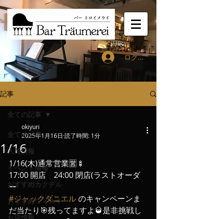
ログイン
記事
全ての記事
okiyuri
全ての記事
2025年1月16日
読了時間: 1分
1/16
入荷情報
1/16(木)通常営業🈺🍢
イベント情報
17:00 開店　24:00 閉店(ラストオーダ
おすすめカクテル
ー
#ジャックダニエル
 のキャンペーンま
おすすめウィスキー
だ当たり🎯残ってますよ🥃是非挑戦し
お店情報