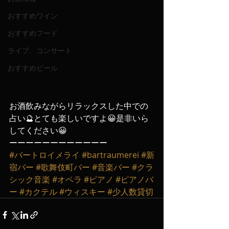
おすすめワイン
おすすめフード
ライブ、コンサート
おすすめビール
お酒飲みながらリラックスした中での
占い🔮とても楽しいですよ😀是非いら
してください😀
ーーーーーーーーーーーー
#バートロイメライ
#bartraumerei
#新
宿バー
#歌舞伎町バー
#音楽バー
#クラ
シック音楽
#オペラ
#ピアノ
#ピアノバ
ー
#カクテル
#ウィスキー
#少人数貸切