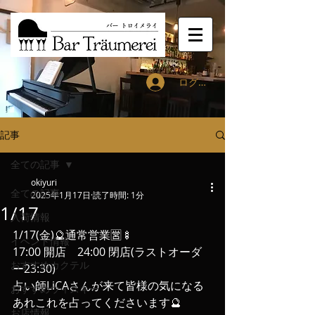
ログイン
記事
全ての記事
okiyuri
全ての記事
2025年1月17日
読了時間: 1分
1/17
入荷情報
1/17(金)🔮通常営業🈺🍢
イベント情報
17:00 開店　24:00 閉店(ラストオーダ
おすすめカクテル
ー23:30)
占い師LiCAさんが来て皆様の気になる
おすすめウィスキー
あれこれを占ってくださいます🔮
お店情報