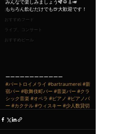
みんなで楽しみましょう🪇🥁🎸🎺
もちろん飲むだけでも🍺大歓迎です！
おすすめワイン
おすすめフード
ライブ、コンサート
おすすめビール
ーーーーーーーーーーーー
#バートロイメライ
#bartraumerei
#新
宿バー
#歌舞伎町バー
#音楽バー
#クラ
シック音楽
#オペラ
#ピアノ
#ピアノバ
ー
#カクテル
#ウィスキー
#少人数貸切