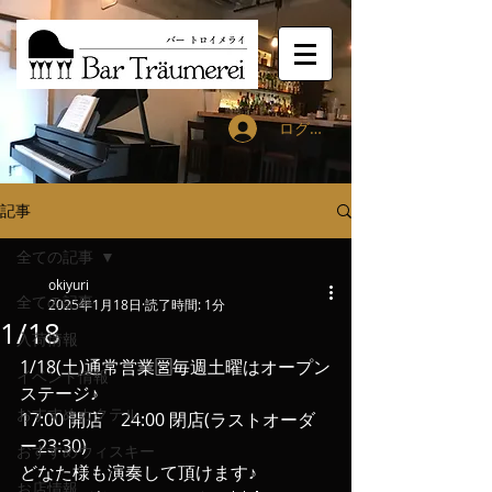
ログイン
記事
全ての記事
okiyuri
全ての記事
2025年1月18日
読了時間: 1分
1/18
入荷情報
1/18(土)通常営業🈺毎週土曜はオープン
イベント情報
ステージ♪
おすすめカクテル
17:00 開店　24:00 閉店(ラストオーダ
ー23:30)
おすすめウィスキー
どなた様も演奏して頂けます♪
お店情報