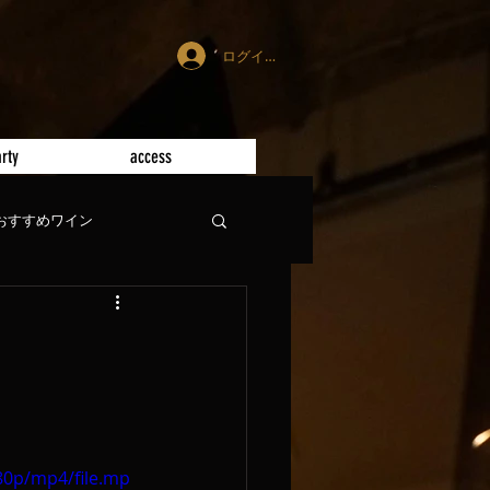
ログイン
rty
access
おすすめワイン
80p/mp4/file.mp