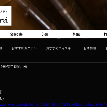
Schedule
Blog
Menu
Pa
報
おすすめカクテル
おすすめウィスキー
お店情報
19日
読了時間: 1分
ート
おすすめビール
店
0)
tic.com/video/9dd19c_8a17ef4dffe34731909d83cfe3ed593e/4