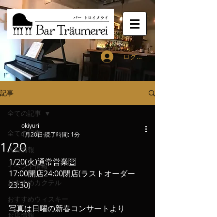
ログイン
記事
全ての記事
okiyuri
全ての記事
1月20日
読了時間: 1分
1/20
入荷情報
1/20(火)通常営業🈺
イベント情報
17:00開店24:00閉店(ラストオーダー
おすすめカクテル
23:30)
おすすめウィスキー
写真は日曜の新春コンサートより
お店情報