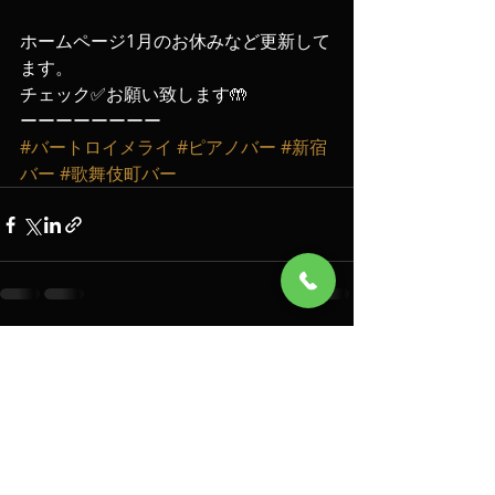
ホームページ1月のお休みなど更新して
ます。
チェック✅お願い致します🤲
ーーーーーーーー
#バートロイメライ
#ピアノバー
#新宿
バー
#歌舞伎町バー
最新記事
すべて表示