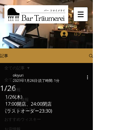
ログイン
記事
全ての記事
okiyuri
全ての記事
2023年1月26日
読了時間: 1分
1/26
入荷情報
1/26(木)
イベント情報
17:00開店、24:00閉店
おすすめカクテル
(ラストオーダー23:30)
おすすめウィスキー
お店情報