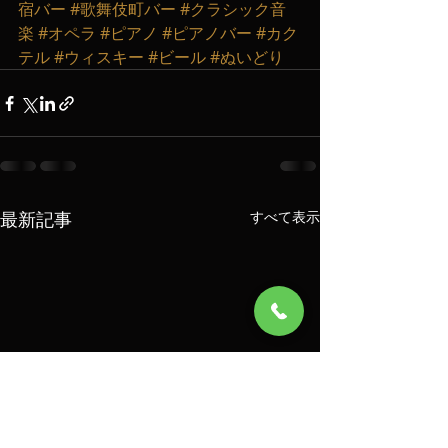
宿バー
#歌舞伎町バー
#クラシック音
楽
#オペラ
#ピアノ
#ピアノバー
#カク
テル
#ウィスキー
#ビール
#ぬいどり
最新記事
すべて表示