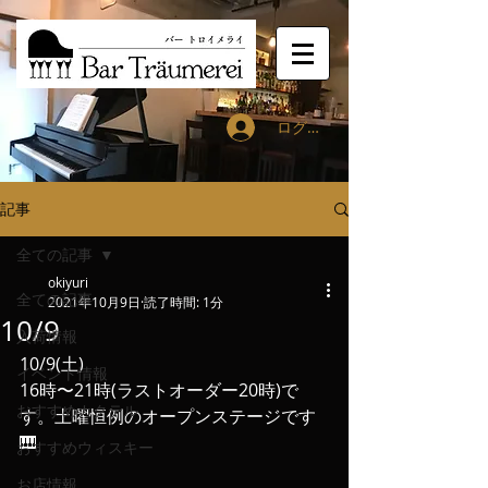
ログイン
記事
全ての記事
okiyuri
全ての記事
2021年10月9日
読了時間: 1分
10/9
入荷情報
10/9(土)
イベント情報
16時〜21時(ラストオーダー20時)で
おすすめカクテル
す。土曜恒例のオープンステージです
🎹
おすすめウィスキー
お店情報