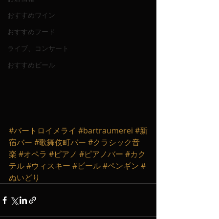
おすすめワイン
おすすめフード
ライブ、コンサート
おすすめビール
#バートロイメライ
#bartraumerei
#新
宿バー
#歌舞伎町バー
#クラシック音
楽
#オペラ
#ピアノ
#ピアノバー
#カク
テル
#ウィスキー
#ビール
#ペンギン
#
ぬいどり