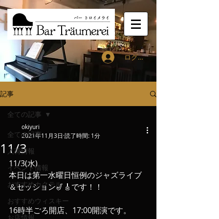
ログイン
記事
全ての記事
okiyuri
全ての記事
2021年11月3日
読了時間: 1分
11/3
入荷情報
11/3(水)
イベント情報
本日は第一水曜日恒例のジャズライブ
おすすめカクテル
＆セッション🎷🎸です！！
おすすめウィスキー
16時半ごろ開店、17:00開演です。
お店情報