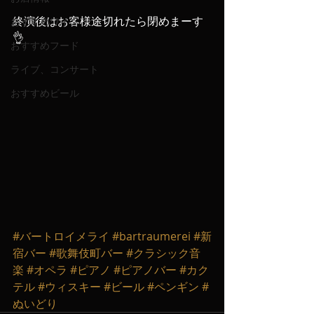
終演後はお客様途切れたら閉めまーす
おすすめワイン
👌
おすすめフード
ライブ、コンサート
おすすめビール
#バートロイメライ
#bartraumerei
#新
宿バー
#歌舞伎町バー
#クラシック音
楽
#オペラ
#ピアノ
#ピアノバー
#カク
テル
#ウィスキー
#ビール
#ペンギン
#
ぬいどり