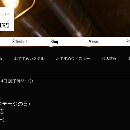
Schedule
Blog
Menu
Pa
報
おすすめカクテル
おすすめウィスキー
お店情報
月4日
読了時間: 1分
ート
おすすめビール
ンステージの日♪
閉店
ー)