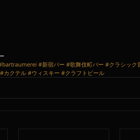
ー
#bartraumerei
#新宿バー
#歌舞伎町バー
#クラシック
#カクテル
#ウィスキー
#クラフトビール