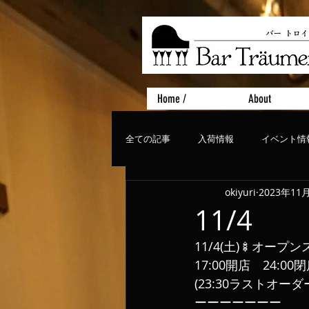
Home /
About
全ての記事
入荷情報
イベント情
okiyuri
2023年11
おすすめフード
ライブ、コンサ
11/4
11/4(土)🍢オープ
17:00開店　24:00
(23:30ラストオーダ
ーーーーーーー