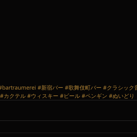
#bartraumerei
#新宿バー
#歌舞伎町バー
#クラシック
#カクテル
#ウィスキー
#ビール
#ペンギン
#ぬいどり