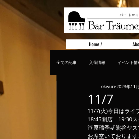
Home /
Abo
全ての記事
入荷情報
イベント情
okiyuri
2023年11
おすすめフード
ライブ、コンサ
11/7
11/7(火)今日はライブ
18:45開店　19:30
笹原瑞季🎷熊谷ヤス
お席空いております