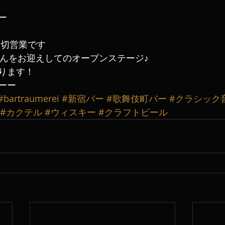
ー
で貸切営業です
真奈さんをお迎えしてのオープンステージ♪
ります！
ーー
#bartraumerei
#新宿バー
#歌舞伎町バー
#クラシック
#カクテル
#ウィスキー
#クラフトビール