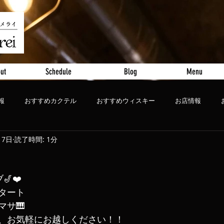
ut
Schedule
Blog
Menu
報
おすすめカクテル
おすすめウィスキー
お店情報
月7日
読了時間: 1分
ート
おすすめビール
🎷❤️
スタート
マサ🎹
、お気軽にお越しください！！