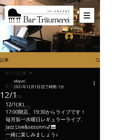
ログイン
記事
全ての記事
okiyuri
全ての記事
2021年12月1日
読了時間: 1分
12/1
入荷情報
12/1(水)
イベント情報
17:00開店、19:30からライブです！
おすすめカクテル
毎月第一水曜日レギュラーライブ、
Jazz Live&session🎷🎹
おすすめウィスキー
一緒に楽しみましょう♪
お店情報