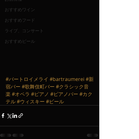
おすすめワイン
おすすめフード
ライブ、コンサート
おすすめビール
#バートロイメライ
#bartraumerei
#新
宿バー
#歌舞伎町バー
#クラシック音
楽
#オペラ
#ピアノ
#ピアノバー
#カク
テル
#ウィスキー
#ビール