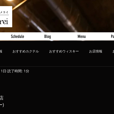
Schedule
Blog
Menu
Pa
報
おすすめカクテル
おすすめウィスキー
お店情報
月1日
読了時間: 1分
ート
おすすめビール
閉店
ー)