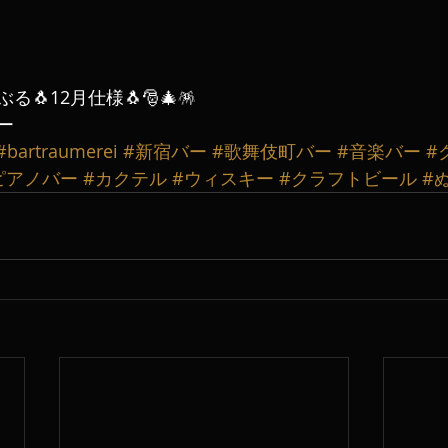
🐧12月仕様🐧🎅🎄🪅
ー
#bartraumerei
#新宿バー
#歌舞伎町バー
#音楽バー
#
ピアノバー
#カクテル
#ウィスキー
#クラフトビール
#