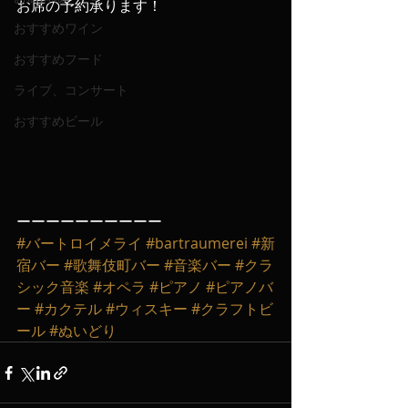
お席の予約承ります！
おすすめワイン
おすすめフード
ライブ、コンサート
おすすめビール
ーーーーーーーーーー
#バートロイメライ
#bartraumerei
#新
宿バー
#歌舞伎町バー
#音楽バー
#クラ
シック音楽
#オペラ
#ピアノ
#ピアノバ
ー
#カクテル
#ウィスキー
#クラフトビ
ール
#ぬいどり