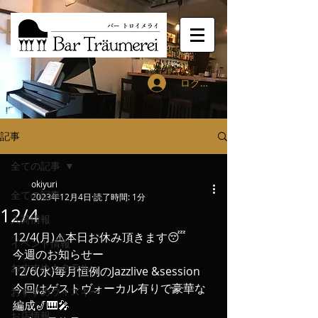
ログイン
記事
全ての記事
okiyuri
全ての記事
2023年12月4日
読了時間: 1分
12/4
入荷情報
12/4(月)⚠️本日お休み頂きます😴
イベント情報
今週のお知らせー
おすすめカクテル
12/6(水)毎月恒例のJazzlive &session
今回はゲストヴォーカル有りで豪華な
おすすめウィスキー
編成🎷🎹🎤
お店情報