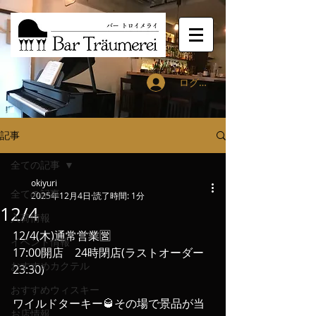
ログイン
記事
全ての記事
okiyuri
全ての記事
2025年12月4日
読了時間: 1分
12/4
入荷情報
12/4(木)通常営業🈺
イベント情報
17:00開店　24時閉店(ラストオーダー
おすすめカクテル
23:30)
おすすめウィスキー
ワイルドターキー🥃その場で景品が当
お店情報