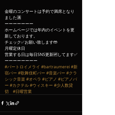
金曜のコンサートは予約で満席となり
ました🈵
ーーーーーーー
ホームページでは年内のイベントを更
新しております。
チェック✅お願い致します🤲
月曜定休日
営業する日は毎日SNS更新🆙してます✅
ーーーーーーーー
#バートロイメライ
#bartraumerei
#新
宿バー
#歌舞伎町バー
#音楽バー
#クラ
シック音楽
#オペラ
#ピアノ
#ピアノバ
ー
#カクテル
#ウィスキー
#少人数貸
切
#日曜営業