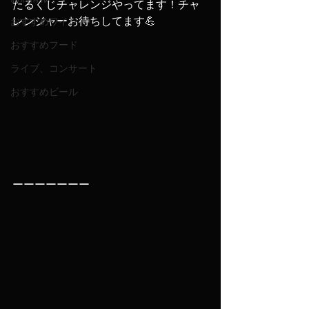
たるくじチャレンジやってます！チャ
レンジャーお待ちしてます💪
おすすめワイン
おすすめフード
ライブ、コンサート
おすすめビール
ーーーーーーー