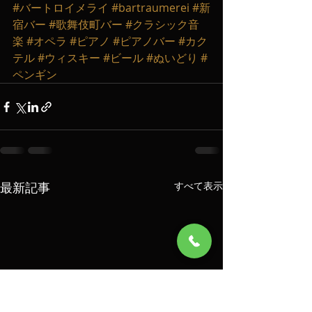
#バートロイメライ
#bartraumerei
#新
宿バー
#歌舞伎町バー
#クラシック音
楽
#オペラ
#ピアノ
#ピアノバー
#カク
テル
#ウィスキー
#ビール
#ぬいどり
#
ペンギン
最新記事
すべて表示