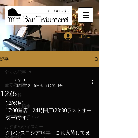
ログイン
記事
全ての記事
okiyuri
全ての記事
2021年12月6日
読了時間: 1分
12/6
入荷情報
12/6(月)
イベント情報
17:00開店、24時閉店(23:30ラストオー
おすすめカクテル
ダー)です。
おすすめウィスキー
グレンスコシア14年！これ入荷して良
お店情報