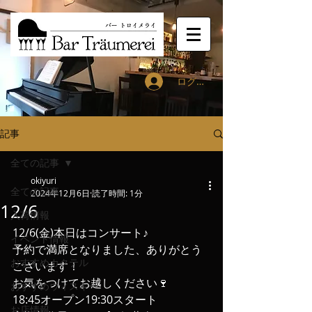
ログイン
記事
全ての記事
okiyuri
全ての記事
2024年12月6日
読了時間: 1分
12/6
入荷情報
12/6(金)本日はコンサート♪
イベント情報
予約で満席となりました、ありがとう
おすすめカクテル
ございます！
お気をつけてお越しください🍷
おすすめウィスキー
18:45オープン19:30スタート
お店情報