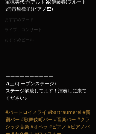
宝槻美代子(アルト🎤)伊藤春(フルート
🪈)市原律子(ピアノ🎹)
おすすめワイン
おすすめフード
ライブ、コンサート
おすすめビール
ーーーーーーーーーー
7(土)オープンステージ♪
ステージ解放してます！演奏しに来て
ください♪
ーーーーーーーーーーー
#バートロイメライ
#bartraumerei
#新
宿バー
#歌舞伎町バー
#音楽バー
#クラ
シック音楽
#オペラ
#ピアノ
#ピアノバ
ー
#カクテル
#ウィスキー